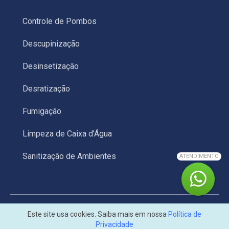
Controle de Pombos
Descupinização
Desinsetização
Desratização
Fumigação
Limpeza de Caixa d’Água
Sanitização de Ambientes
ATENDIMENTO
© 2026 Dedetizadora Vorax. Todos os direitos
Este site usa cookies. Saiba mais em nossa
Política de
reservados.
Privacidade