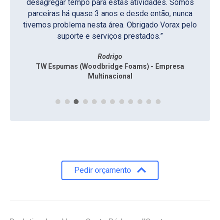
Francisco
Gisela
desagregar tempo para estas atividades. Somos
Kapiton Confecções / Vironda Confecções
Indústria Mecânica São Carlos
Manoel
parceiras há quase 3 anos e desde então, nunca
Santa Casa de Santa Bárbara d’Oeste
tivemos problema nesta área. Obrigado Vorax pelo
Eliane
suporte e serviços prestados.”
CETESB – Agência Ambiental de Americana
Rodrigo
TW Espumas (Woodbridge Foams) - Empresa
Multinacional
Pedir orçamento