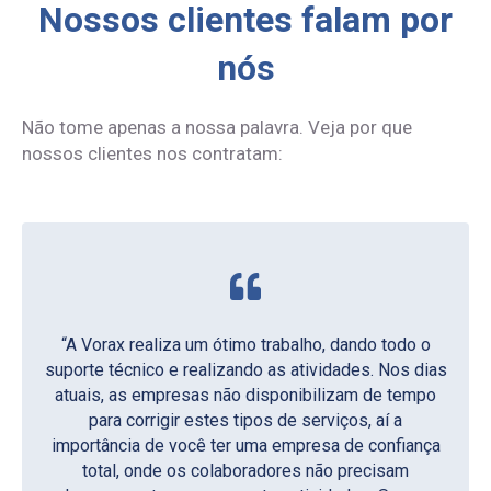
Nossos clientes falam por
nós
Não tome apenas a nossa palavra. Veja por que
nossos clientes nos contratam:
“A Vorax realiza um ótimo trabalho, dando todo o
suporte técnico e realizando as atividades. Nos dias
atuais, as empresas não disponibilizam de tempo
Irineu
para corrigir estes tipos de serviços, aí a
Supermercados São Vicente
Regiani
Rafael
importância de você ter uma empresa de confiança
TRBR Indústria e Comércio – Empresa Multinacional
Nova Auxiliar Embalagens
Ana Cláudia
Jackson
Rony
Ana
total, onde os colaboradores não precisam
Refrigerantes Esportivo – Irmãos Parazzi Ltda.
Laboratório de Análises Clínicas Lab Clin
Supermercados São Vicente
RM Embalagens