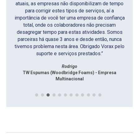
atuais, as empresas não disponibilizam de tempo
Irineu
para corrigir estes tipos de serviços, aí a
Supermercados São Vicente
Regiani
Rafael
importância de você ter uma empresa de confiança
TRBR Indústria e Comércio – Empresa Multinacional
Nova Auxiliar Embalagens
Ana Cláudia
Jackson
Rony
Ana
total, onde os colaboradores não precisam
Refrigerantes Esportivo – Irmãos Parazzi Ltda.
Laboratório de Análises Clínicas Lab Clin
Supermercados São Vicente
RM Embalagens
Francisco
Gisela
desagregar tempo para estas atividades. Somos
Kapiton Confecções / Vironda Confecções
Indústria Mecânica São Carlos
Manoel
parceiras há quase 3 anos e desde então, nunca
Santa Casa de Santa Bárbara d’Oeste
tivemos problema nesta área. Obrigado Vorax pelo
Eliane
suporte e serviços prestados.”
CETESB – Agência Ambiental de Americana
Rodrigo
TW Espumas (Woodbridge Foams) - Empresa
Multinacional