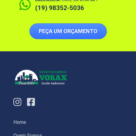
EMERGÊNCIA?
ENVIE UM WHATSAPP:
(19) 98352-5036
PEÇA UM ORÇAMENTO
Home
Quem Somos