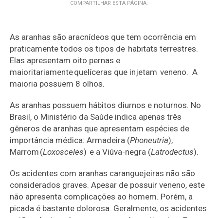
COMPARTILHAR ESTA PÁGINA:
As aranhas são aracnídeos que t
em
ocorrência em
praticamente todos os tipos de habitats
terrestres.
Elas apresentam oito pernas e
maioritariamente
quelíceras
que injetam veneno.
A
maioria possuem 8 olhos.
As aranhas possuem hábitos diurnos e noturnos.
No
Brasil, o Ministério da Saúde indica apenas três
gêneros de aranhas que apresentam espécies de
importância médica:
Armadeira
(
Phoneutria
)
,
Marrom (
Loxosceles
)
e
a Viúva-negra (
Latrodectus
)
.
Os acidentes com aranhas caranguejeiras não são
considerados graves. Apesar de possuir veneno, este
não apresenta complicações ao homem. Porém, a
picada é bastante dolorosa. Geralmente, os acidentes