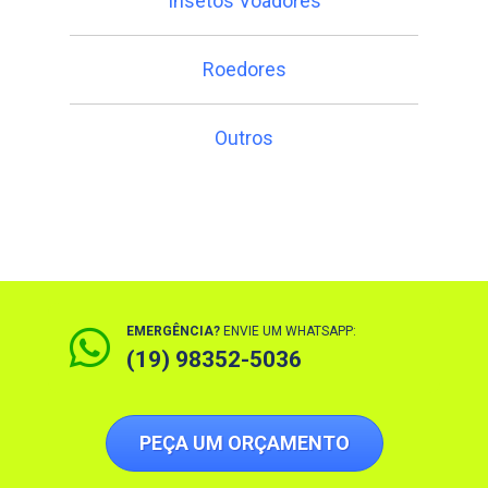
a
Insetos Voadores
v
Roedores
i
g
Outros
a
t
i
o
EMERGÊNCIA?
ENVIE UM WHATSAPP:
(19) 98352-5036
n
PEÇA UM ORÇAMENTO