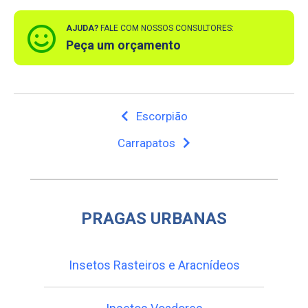
AJUDA?
FALE COM NOSSOS CONSULTORES:
Peça um orçamento
Escorpião
P
Carrapatos
o
s
PRAGAS URBANAS
t
s
Insetos Rasteiros e Aracnídeos
n